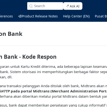
Search
Ask AI
ferences
Product Release Notes
Help Center (EN)
Pusat B
on Bank
eh Bank - Kode Respon
yaran untuk Kartu Kredit diterima, ada beberapa lapisan keamana
 bank. Sistem otorisasi ini memperhitungkan berbagai faktor sep
an, dll.
mana transaksi pelanggan Anda ditolak oleh bank, Midtrans akan
i
HTTP
pada portal Midtrans (Merchant Administration Port
ederhana akan diberikan melalui portal Midtrans dalam bentuk y
us, bank dapat memberikan penjelasan yang cukup informatif sepe