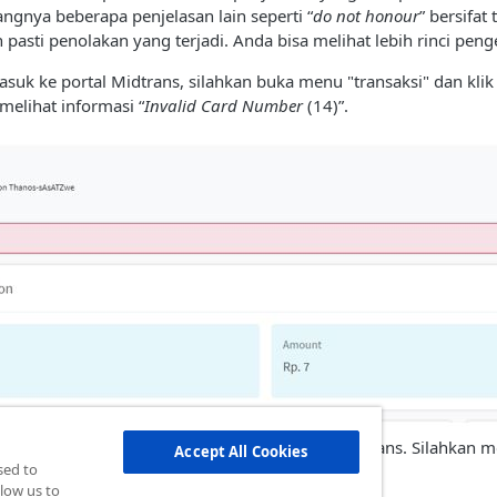
ngnya beberapa penjelasan lain seperti “
do not honour
” bersifa
pasti penolakan yang terjadi. Anda bisa melihat lebih rinci penge
asuk ke portal Midtrans, silahkan buka menu "transaksi" dan kli
 melihat informasi “
Invalid Card Number
(14)”.
ntoh bagaimana respon API dikirimkan oleh Midtrans. Silahkan m
Accept All Cookies
sed to
low us to