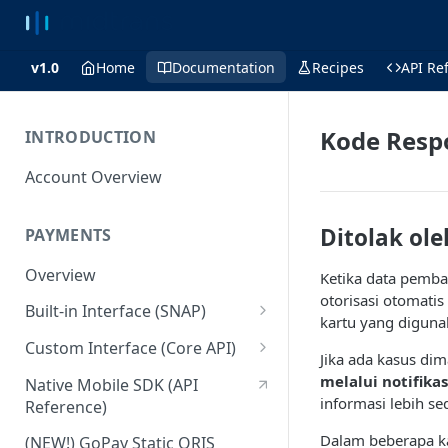
v1.0
Home
Documentation
Recipes
API Re
Kode Resp
INTRODUCTION
Account Overview
Ditolak ol
PAYMENTS
Overview
Ketika data pemba
otorisasi otomatis
Built-in Interface (SNAP)
kartu yang digunak
Getting Started
Custom Interface (Core API)
Jika ada kasus di
Integration Guide
Integration: Card Payment
melalui notifikas
Native Mobile SDK (API
informasi lebih s
Reference)
Interactive Demo
Integration: Bank Transfer
Dalam beberapa kas
(NEW!) GoPay Static QRIS