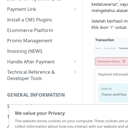
Advanced Feature
Integration: E-Wallet
kedaluwarsa”, saya
Payment Link
mengetahui alasan 
Integration: Over the Counter
Payment
Payment Link via API
Install a CMS Plugins
Setelah berhasil m
Klik ikon "i" untuk
Integration: Cardless Credit
Ecommerce Platform
Payment
Promo Management
Advanced Features
Invoicing (NEW!)
Handle After Payment
Email Notification
Technical Reference &
Developer Tools
HTTP(S) Notification /
Webhooks
API Authorization & Headers
GENERAL INFORMATION
GET Status API Requests
Testing Payment on Sandbox
Security Information
Transaction Status Cycle
Library & Plugins
We value your Privacy
PCI DSS
Berikut adalah co
Technical FAQ
Dashboard Usage & Action
Postman Collection
This website stores cookies on your computer. These cookies are u
dibawah ini.
3 Domain Secure (3DS)
collect information about how you interact with our website and al
General FAQ