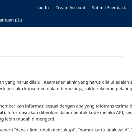
Log In
Create Account
Submit Feedback
antuan (ID)
n yang harus dilalui. Keamanan akhir yang harus dilalui adalah 
erti perilaku konsumen dalam berbelanja, saldo rekening pelangg
 memberikan informasi sesuai dengan apa yang Midtrans terima d
al)
. Informasi akan diberikan dalam bentuk kode melalui API, s
ang lebih mudah dimengerti.
rti "dana / limit tidak mencukupi", “nomor kartu tidak valid”, 