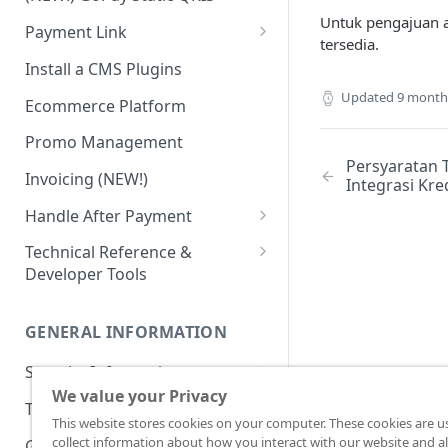
Advanced Feature
Integration: E-Wallet
Untuk pengajuan a
Payment Link
Integration: Over the Counter
tersedia.
Payment
Payment Link via API
Install a CMS Plugins
Integration: Cardless Credit
Updated
9 month
Ecommerce Platform
Payment
Promo Management
Advanced Features
Persyaratan
Invoicing (NEW!)
Integrasi Kre
Handle After Payment
Email Notification
Technical Reference &
Developer Tools
HTTP(S) Notification /
Webhooks
API Authorization & Headers
GENERAL INFORMATION
GET Status API Requests
Testing Payment on Sandbox
Security Information
Transaction Status Cycle
Library & Plugins
We value your Privacy
PCI DSS
Technical FAQ
Dashboard Usage & Action
Postman Collection
This website stores cookies on your computer. These cookies are u
3 Domain Secure (3DS)
collect information about how you interact with our website and al
General FAQ