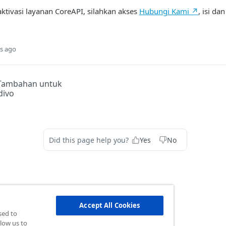
ktivasi layanan CoreAPI, silahkan akses
Hubungi Kami ↗
, isi d
s ago
 Tambahan untuk
divo
Did this page help you?
Yes
No
Accept All Cookies
sed to
low us to