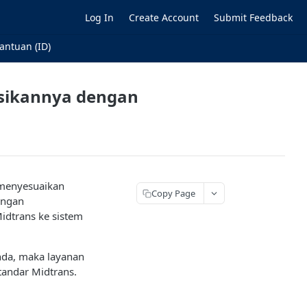
Log In
Create Account
Submit Feedback
antuan (ID)
asikannya dengan
 menyesuaikan
Copy Page
engan
dtrans ke sistem
nda, maka layanan
andar Midtrans.