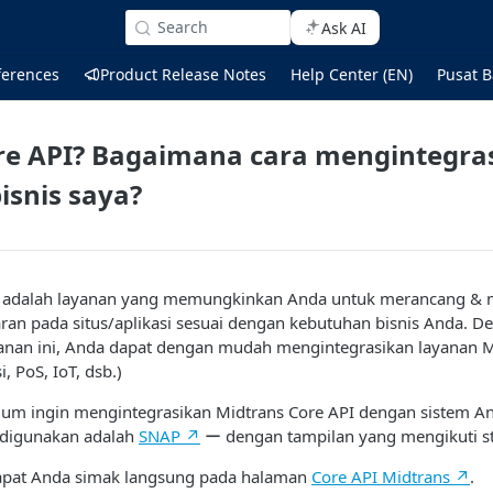
Search
Ask AI
ferences
Product Release Notes
Help Center (EN)
Pusat B
ore API? Bagaimana cara mengintegr
isnis saya?
I adalah layanan yang memungkinkan Anda untuk merancang &
an pada situs/aplikasi sesuai dengan kebutuhan bisnis Anda. D
nan ini, Anda dapat dengan mudah mengintegrasikan layanan Mi
, PoS, IoT, dsb.)
elum ingin mengintegrasikan Midtrans Core API dengan sistem A
 digunakan adalah
SNAP ↗
ー dengan tampilan yang mengikuti st
 dapat Anda simak langsung pada halaman
Core API Midtrans ↗
.