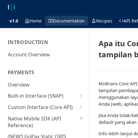
v1.0
Home
Documentation
Recipes
API Re
Apa itu C
INTRODUCTION
tampilan b
Account Overview
PAYMENTS
Midtrans Core AP
Overview
tampilan pembayar
Built-in Interface (SNAP)
menggunakan laya
Anda (web, aplikasi
Getting Started
Custom Interface (Core API)
Jika Anda tidak/b
Integration Guide
Integration: Card Payment
Native Mobile SDK (API
default yang akan
Reference)
Interactive Demo
Integration: Bank Transfer
Info lebih lanjut
(NEW!) GoPay Static QRIS